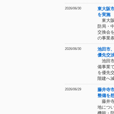
東大阪
2026/06/30
を実施
東大阪
防局・
交換会
の事業
池田市
2026/06/30
優先交
池田市
備事業
を優先
階建へ
藤井寺
2026/06/29
整備を
藤井寺
地につ
機能・