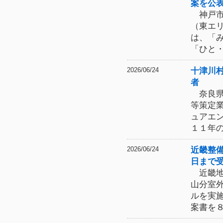
案を公
神戸市
（東エ
は、「
「ひと
十津川
2026/06/24
者
奈良県
等策定
ュアエ
１１年
近畿整
2026/06/24
日まで
近畿地
山分室
ルを実
案書を