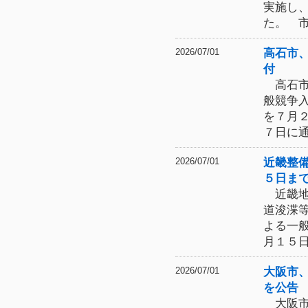
実施し
た。 
高石市
2026/07/01
付
高石市
般競争
を７月
７日に
近畿整
2026/07/01
５日ま
近畿地
道浚渫
よる一
月１５
大阪市
2026/07/01
を公告
大阪市