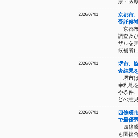
康・医
京都市
2026/07/01
受託候
京都市
調査及
ザルを
候補者
堺市、
2026/07/01
査結果
堺市は
余剰地
や条件
どの意
四條畷
2026/07/01
で最優
四條畷
も園複