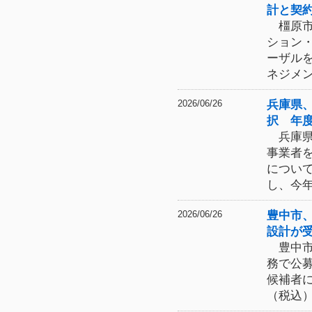
計と契
橿原市
ション
ーザル
ネジメン
兵庫県
2026/06/26
択 年
兵庫県
事業者
につい
し、今
豊中市
2026/06/26
設計が
豊中市
務で公
候補者
（税込）