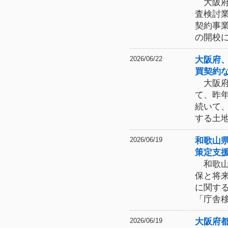
大阪府
査検討
契約事
の開校
大阪府
2026/06/22
買契約
大阪府
て、昨
続いて
する土
和歌山
2026/06/19
策定支
和歌山
保と将
に関す
「庁舎
大阪府
2026/06/19