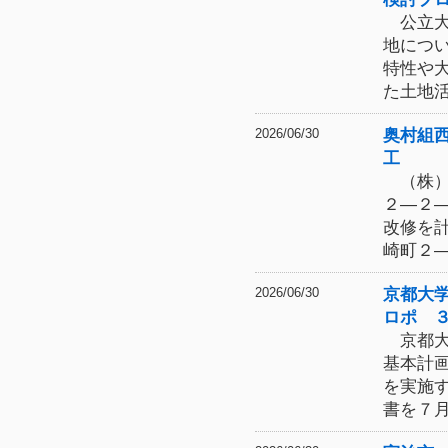
公立大
地につ
特性や
た土地
奥村組
2026/06/30
工
（株）
２―２
改修を
崎町２
京都大
2026/06/30
ロポ 
京都大
基本計
を実施
書を７