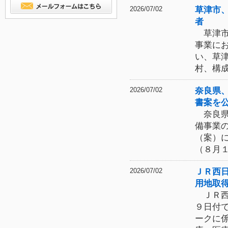
草津市
2026/07/02
者
草津市
事業に
い、草
村、構
奈良県
2026/07/02
書案を
奈良県
備事業
（案）
（８月
ＪＲ西
2026/07/02
用地取
ＪＲ西
９日付
ークに