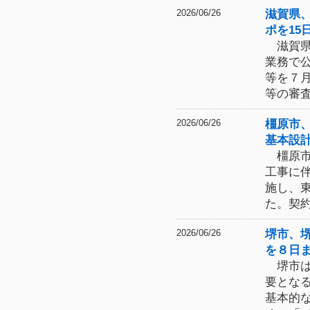
滋賀県
2026/06/26
ポを15
滋賀県
業務で
等を７
等の審
橿原市
2026/06/26
基本設
橿原市
工事に
施し、
た。契
堺市、
2026/06/26
を８日
堺市は
要とな
基本的