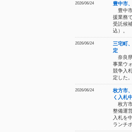
豊中市
2026/06/24
豊中市
援業務
受託候
込）。
三宅町
2026/06/24
定
奈良県
事業ウ
競争入
定した
枚方市
2026/06/24
く入札
枚方市
整備運
入札を
ランチ