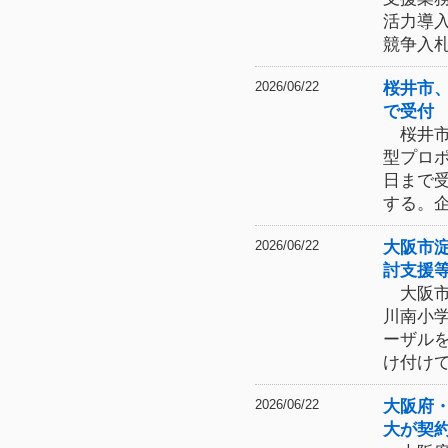
活力導
競争入
桜井市
2026/06/22
で受付
桜井市
型プロ
日まで
する。
大阪市
2026/06/22
討支援
大阪市
川南小
ーザル
け付け
大阪府
2026/06/22
大が契