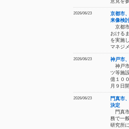
意見を
京都市
2026/06/23
来像検
京都市
おける
を実施
マネジ
神戸市
2026/06/23
神戸市
ツ等施
億１０
月９日
門真市
2026/06/23
決定
門真市
務で一
研究所