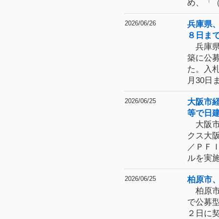
め、「
兵庫県
2026/06/26
８日ま
兵庫県
築に公
た。入
月30日
大阪市
2026/06/25
等で日
大阪市
クス大
／ＰＦ
ルを実
柏原市
2026/06/25
柏原市
で公募
２日に