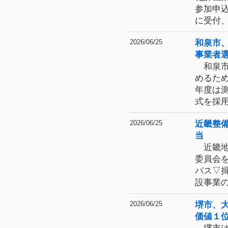
参加申
に受付
和泉市
2026/06/25
事業者
和泉市
めるた
年度は
式を採
近畿整
2026/06/25
当
近畿地
委員会
パス▽
設事業
堺市、
2026/06/25
価値１