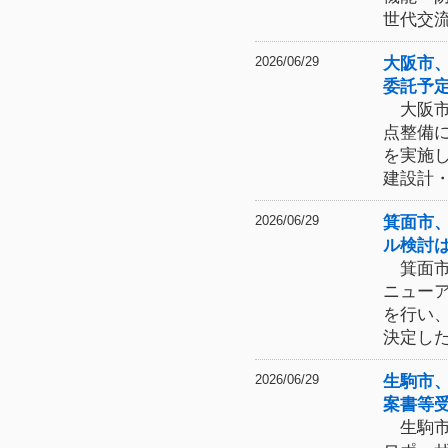
世代交
大阪市
2026/06/29
委託予
大阪市
点整備
を実施
建設計
箕面市
2026/06/29
ル検討
箕面市
ニュー
を行い
決定し
生駒市
2026/06/29
案書等
生駒市