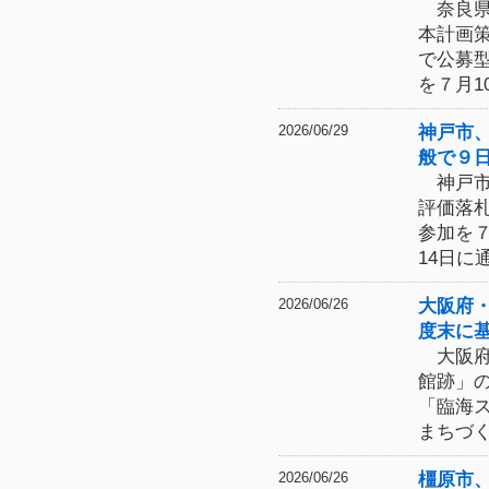
奈良県
本計画
で公募
を７月1
神戸市
2026/06/29
般で９
神戸市
評価落
参加を
14日に
大阪府
2026/06/26
度末に
大阪府
館跡」
「臨海
まちづ
橿原市
2026/06/26