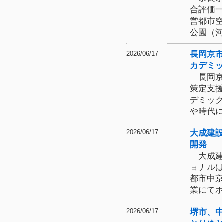
合評価
営都市
公園（
長岡京
2026/06/17
カデミ
長岡京
策定支
デミッ
や時代
大成建
2026/06/17
開発
大成建
ョナル
都市中
業にて
堺市、
2026/06/17