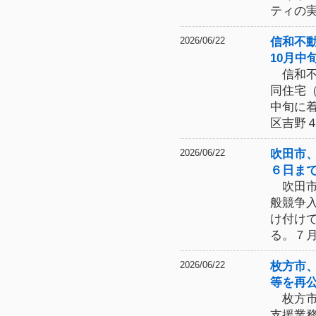
ティの
信和不
2026/06/22
10月中
信和不
同住宅
中旬に
区吉野
吹田市
2026/06/22
６日ま
吹田市
般競争
け付け
る。７月
枚方市
2026/06/22
等を再
枚方市
支援業