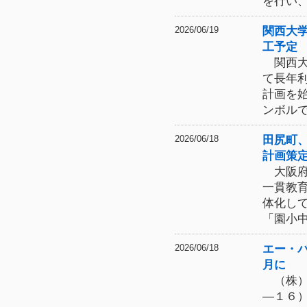
を行い
関西大
2026/06/19
工予定
関西大
て長年
計画を
ンボル
田尻町
2026/06/18
計画策
大阪府
一貫教
体化し
「園小
エー・
2026/06/18
月に
（株）
―１６