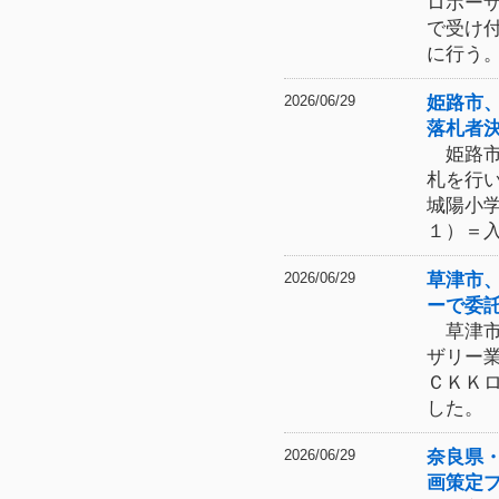
ロポー
で受け
に行う
姫路市
2026/06/29
落札者
姫路市
札を行
城陽小
１）＝
草津市
2026/06/29
ーで委
草津市
ザリー
ＣＫＫ
した。
奈良県
2026/06/29
画策定