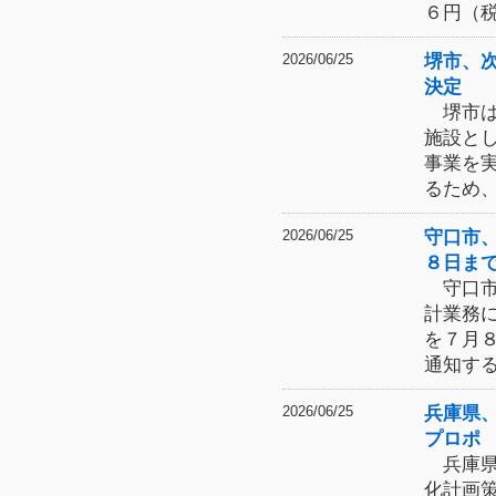
６円（
堺市、
2026/06/25
決定
堺市は
施設と
事業を
るため
守口市
2026/06/25
８日ま
守口市
計業務
を７月
通知す
兵庫県
2026/06/25
プロポ
兵庫県
化計画