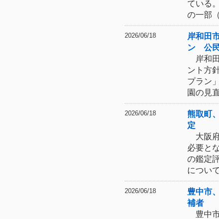
ている
の一部
岸和田
2026/06/18
ン 公
岸和田
ント方
プラン
園の見
熊取町
2026/06/18
定
大阪府
必要と
の鑑定
につい
豊中市
2026/06/18
補者
豊中市