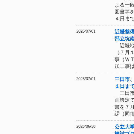
よる一
図書等
４日ま
近畿整
2026/07/01
部立坑
近畿地
（７月
事（Ｗ
加工事
三田市
2026/07/01
１日ま
三田市
画策定
書を７
課（同
公立大
2026/06/30
検討プ