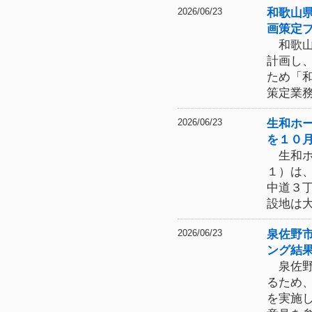
和歌山
2026/06/23
画策定
和歌山
計画し
ため「
策定業
生和ホ
2026/06/23
を１０
生和ホ
１）は
中道３
設地は
泉佐野
2026/06/23
ング結
泉佐野
るため
を実施