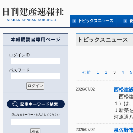
トピックスニュース
ログインID
パスワード
≪ 前
1
2
3
4
5
西松建
2026/07/02
西松建
１）は
Ｊ新築
気になるキーワードを入力してください
河原通
泉佐野
2026/07/02