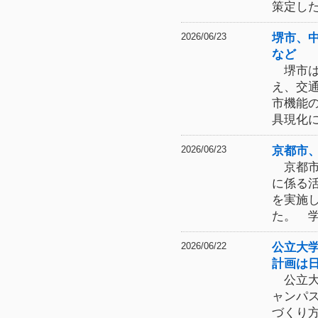
策定し
堺市、
2026/06/23
など
堺市は
え、交
市機能
具現化
京都市
2026/06/23
京都市
に係る
を実施
た。 
公立大
2026/06/22
計画は
公立大
ャンパ
づくり