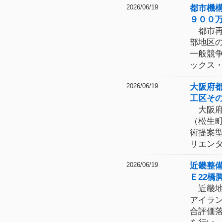
都市機
2026/06/19
９００
都市再
部地区
一般競
ックス
大阪府
2026/06/19
工区そ
大阪府
（松生
術提案
リエン
近畿整
2026/06/19
Ｅ22橋
近畿地
アイラ
合評価