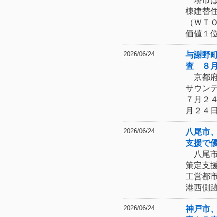
堺市は
棟建替
（ＷＴ
価値１
与謝野
2026/06/24
査 ８
京都府
サウン
７月２
月２４
八尾市
2026/06/24
支援で
八尾市
策定支
工営都
港西側
神戸市
2026/06/24