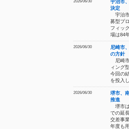
宇治市
2026/06/30
決定
宇治市
募型プ
フィッ
場は84
尼崎市
2026/06/30
の方針
尼崎市
ィング
今回の
を投入
堺市、
2026/06/30
推進
堺市は
での延
交差事
年度も