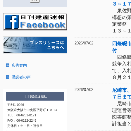
３～１
泉佐野
構想の
定業務
１３～
四條畷
2026/07/02
付
四條畷
競争入
広告案内
て、入
８月２
購読者の声
尼崎市
2026/07/02
７日ま
日刊建産速報社
尼崎市
〒541-0046
理運営
大阪府大阪市中央区平野町１-8-13
TEL：06-6231-8171
図書館
FAX：06-6222-2245
計担当
定休日：土・日・祝祭日