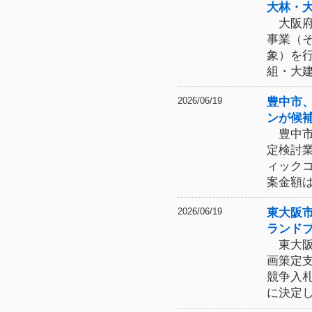
大林・
大阪府
事業（
象）を
組・大
豊中市
2026/06/19
ンが候
豊中市
定検討
ィック
案金額
東大阪
2026/06/19
ランド
東大阪
画策定
競争入
に決定