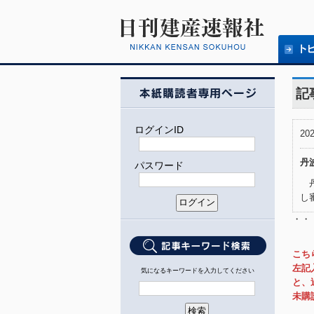
記
ログインID
202
丹
パスワード
丹
し
・・
こち
左記
気になるキーワードを入力してください
と、
未購