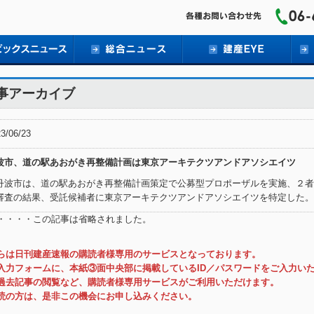
事アーカイブ
3/06/23
波市、道の駅あおがき再整備計画は東京アーキテクツアンドアソシエイツ
波市は、道の駅あおがき再整備計画策定で公募型プロポーザルを実施、２者
審査の結果、受託候補者に東京アーキテクツアンドアソシエイツを特定した。
・・・・この記事は省略されました。
らは日刊建産速報の購読者様専用のサービスとなっております。
入力フォームに、本紙③面中央部に掲載しているID／パスワードをご入力い
過去記事の閲覧など、購読者様専用サービスがご利用いただけます。
読の方は、是非この機会にお申し込みください。