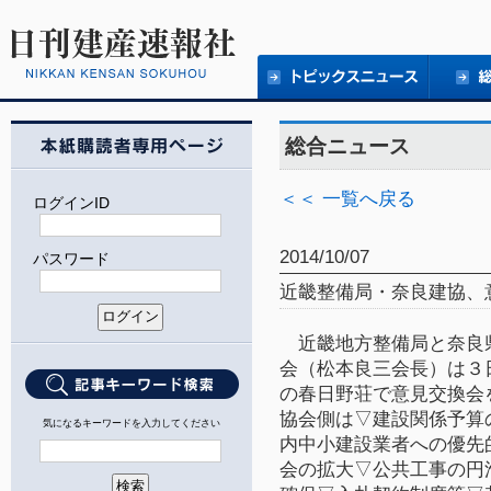
総合ニュース
＜＜ 一覧へ戻る
ログインID
2014/10/07
パスワード
近畿整備局・奈良建協、
近畿地方整備局と奈良
会（松本良三会長）は３
の春日野荘で意見交換会
協会側は▽建設関係予算
気になるキーワードを入力してください
内中小建設業者への優先
会の拡大▽公共工事の円