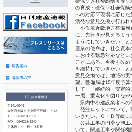
確保▽入札契約制度等▽
の育成・確保▽社会保険
への対応▽現場に応じた
活発な意見交換が行われ
小俣篤近畿地方整備局
に、先行きが見えるよう
ようにしていきたい」と
産業の使命は、社会資本
における緊急対応などに
ことにある。今後も改め
広告案内
を維持していきたい」と
意見交換では、地域の実
購読者の声
望。整備局は15年度予算
して、「継続的・安定的
一層、重点化を図りなが
日刊建産速報社
県内中小建設業者への
〒541-0046
「発注ロットについて、
大阪府大阪市中央区平野町１-8-13
いきたい。Ｃ・Ｄ等級に
TEL：06-6231-8171
FAX：06-6222-2245
公共工事の円滑な施工
定休日：土・日・祝祭日
いて、関連工事や関係機