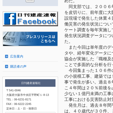
めた。
同支部では、２００６
を皮切りに、前年度に大
設現場で発生した休業４
働災害の発生状況につい
ケート調査を毎年実施し
発生状況調査データにつ
た。
また今回は単年度のデ
タや、経年変化データに
広告案内
協会が実施した「職種及
ことで多面的な分析を行
購読者の声
今回集まった１０６件
の小規模工事、建築では
事で発生が多い。過去８
日刊建産速報社
こ４年間は２０％前後を
〒541-0046
少ない１億円未満の工事
大阪府大阪市中央区平野町１-8-13
工事における災害防止対
TEL：06-6231-8171
FAX：06-6222-2245
発生月は、過去８年間
定休日：土・日・祝祭日
は、４０歳代が３０件、