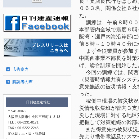
長・支店長代行をはじめ
０６３名、関係会社６社
た。
訓練は、午前８時００
本部管内全域で震度６弱
阪湾・瀬戸内海沿岸部に
前８時～１０時４０分に
まず全従業員が参加す
中関西事業本部長を対策
げ、総合訓練を開始した
広告案内
今回の訓練では、関西
（災害時情報共有システ
購読者の声
意先施設の被災情報・支
った。
稼働中現場の被災状況
日刊建産速報社
災情報収集班が管内３支
〒541-0046
災した現場に対する地区
大阪府大阪市中央区平野町１-8-13
把握して対策組織の幹部
TEL：06-6231-8171
FAX：06-6222-2245
また得意先の被災状況
定休日：土・日・祝祭日
先より携帯電話及びスマ