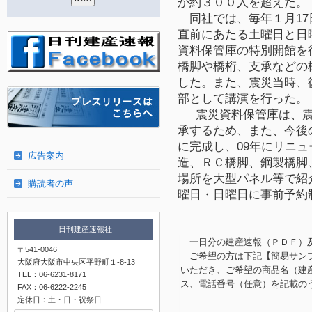
が約３００人を超えた。
同社では、毎年１月
17
直前にあたる土曜日と日
資料保管庫の特別開館を
橋脚や橋桁、支承などの
した。また、震災当時、
部として講演を行った。
震災資料保管庫は、
承するため、また、今後
に完成し、
09
年にリニュ
広告案内
造、ＲＣ橋脚、鋼製橋脚
場所を大型パネル等で紹
購読者の声
曜日・日曜日に事前予約
日刊建産速報社
一日分の建産速報（ＰＤＦ）及
〒541-0046
ご希望の方は下記【簡易サンプ
大阪府大阪市中央区平野町１-8-13
いただき、ご希望の商品名（建
TEL：06-6231-8171
ス、電話番号（任意）を記載の
FAX：06-6222-2245
定休日：土・日・祝祭日