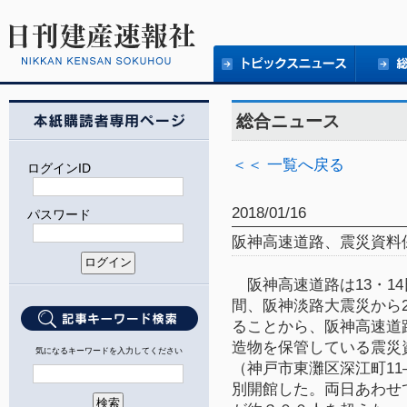
総合ニュース
＜＜ 一覧へ戻る
ログインID
2018/01/16
パスワード
阪神高速道路、震災資料
阪神高速道路は
13
・
14
間、阪神淡路大震災から
ることから、阪神高速道
造物を保管している震災
気になるキーワードを入力してください
（神戸市東灘区深江町
11
別開館した。両日あわせ