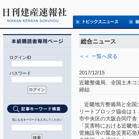
総合ニュース
＜＜ 一覧へ戻る
ログインID
2017/12/15
パスワード
近畿整備局、全国土木コ
締結
近畿地方整備局と全国
リートブロック協会は
１
市中央区の大阪合同庁舎
気になるキーワードを入力してください
「災害時における近畿地
管施設等の緊急災害応急