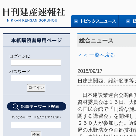
総合ニュース
＜＜ 一覧へ戻る
ログインID
2015/09/17
パスワード
日建連関西、設計変更
日本建設業連合会関西
資材委員会は１５
日、大
の国民会館で「円滑な施
関する講習会」を開催し
気になるキーワードを入力してください
２５０人が参加した。近
局の水野浩次企画部技術