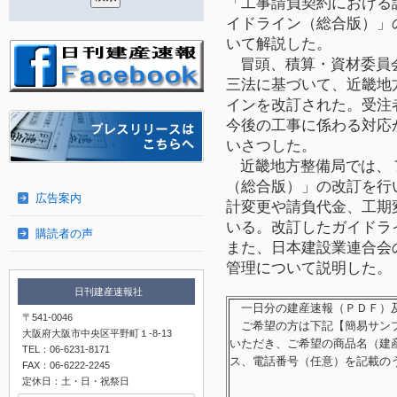
「工事請負契約における
イドライン（総合版）」
いて解説した。
冒頭、積算・資材委員
三法に基づいて、近畿地
インを改訂された。受注
今後の工事に係わる対応
いさつした。
近畿地方整備局では、
（総合版）」の改訂を行
広告案内
計変更や請負代金、工期
いる。改訂したガイドラ
購読者の声
また、日本建設業連合会
管理について説明した。
日刊建産速報社
一日分の建産速報（ＰＤＦ）及
〒541-0046
ご希望の方は下記【簡易サンプ
大阪府大阪市中央区平野町１-8-13
いただき、ご希望の商品名（建
TEL：06-6231-8171
ス、電話番号（任意）を記載の
FAX：06-6222-2245
定休日：土・日・祝祭日