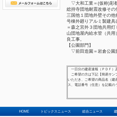
▽大和工業＝
(
仮称
)
彩
総持寺団地耐震改修その
三国他１団地外壁その他
号棟外廻りアルミ製建具
＝森之宮外３団地共用灯
山団地屋内給水管（共用
良工事。
【公園部門】
▽前田造園＝岩倉公園
一日分の建産速報（ＰＤＦ）及
ご希望の方は下記【簡易サンプ
いただき、ご希望の商品名（建
ス、電話番号（任意）を記載の
HOME
トピックスニュース
総合ニュース
建