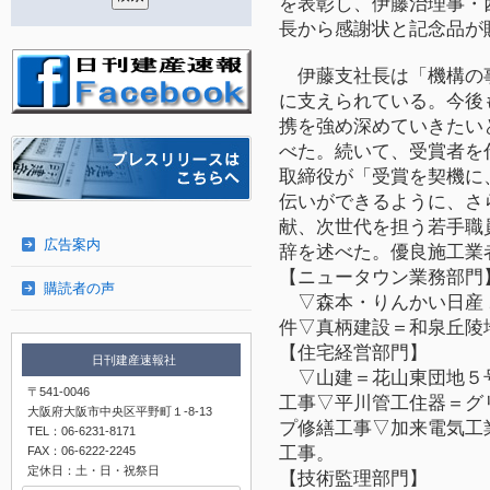
を表彰し、伊藤治理事・
長から感謝状と記念品が
伊藤支社長は「機構の
に支えられている。今後
携を強め深めていきたい
べた。続いて、受賞者を
取締役が「受賞を契機に
伝いができるように、さ
献、次世代
を担う若手職
広告案内
辞を述べた。優良施工業
【ニュータウン業務部門
購読者の声
▽
森本・りんかい日産
件▽真柄建設＝和泉丘陵
【住宅経営部門】
日刊建産速報社
▽山建＝花山東団地５
〒541-0046
工事▽平川管工住器＝グ
大阪府大阪市中央区平野町１-8-13
プ修繕工事▽加来電気工
TEL：06-6231-8171
工事。
FAX：06-6222-2245
定休日：土・日・祝祭日
【技術監理部門】