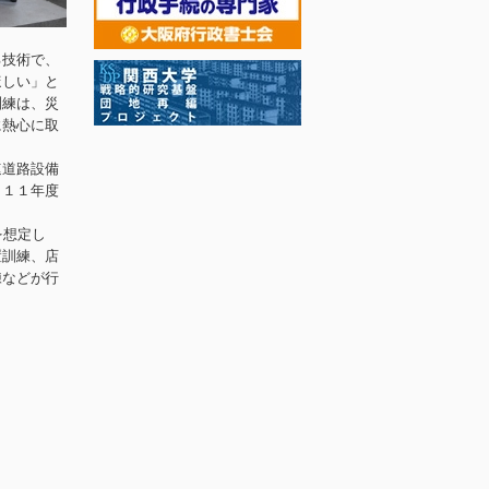
る技術で、
ほしい」と
訓練は、災
に熱心に取
速道路設備
、１１年度
を想定し
置訓練、店
練などが行