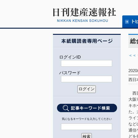
総
＜＜
ログインID
2020
パスワード
西日
西日
大阪
キホ
た。
ライ
気になるキーワードを入力してください
など
通信
どを