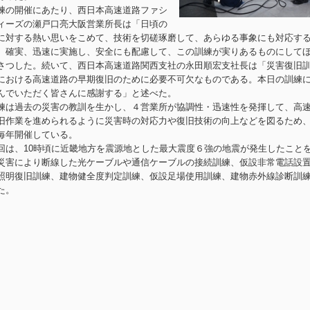
の開催にあたり、西日本高速道路ファシ
ィーズの瀬戸口亮大阪営業所長は「日頃の
に対する熱い思いをこめて、技術を切磋琢磨して、あらゆる事象にも対応す
、確実、迅速に実施し、安全にも配慮して、この訓練が実りあるものにして
さつした。続いて、西日本高速道路関西支社の永田順宏支社長は「災害復旧
における高速道路の早期復旧のために必要不可欠なものである。本日の訓練
んでいただく皆さんに感謝する」と述べた。
は過去の災害の教訓を生かし、４営業所が協調性・迅速性を発揮して、高
旧作業を進められるように災害時の対応力や復旧技術の向上などを図るため
毎年開催している。
回は、
10
時頃に近畿地方を震源地とした最大震度６強の地震が発生したこと
災害により断線した光ケーブルや通信ケーブルの接続訓練、仮設非常電話設
照明復旧訓練、建物健全度判定訓練、仮設足場使用訓練、建物赤外線診断訓
た。