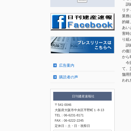
訓練
リテ
業務
的確
あい
害時
り組
訓練
の復
から
今
広告案内
て、
舗用
購読者の声
われ
日刊建産速報社
〒541-0046
大阪府大阪市中央区平野町１-8-13
TEL：06-6231-8171
FAX：06-6222-2245
定休日：土・日・祝祭日