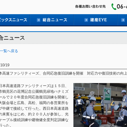
合ニュース
 一覧へ戻る
/10/19
本高速ファシリティーズ、合同応急復旧訓練を開催 対応力や復旧技術の向
本高速道路ファシリティーズは１５日、
市鶴見区の花博記念公園鶴見緑地ハナミズ
ールで２０年度合同応急復旧訓練を開催し
大阪会場と広島、高松、福岡の各営業所を
ブ中継で接続して行った。西日本高速道路
の来賓をはじめ、約２００人が参加し、光
ケーブル接続訓練や建物健全度判定訓練な
行った。