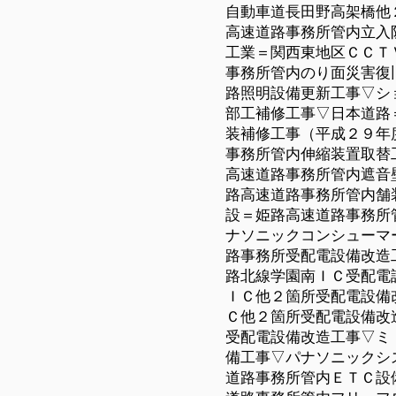
自動車道長田野高架橋他
高速道路事務所管内立入
工業＝関西東地区ＣＣＴ
事務所管内のり面災害復
路照明設備更新工事▽シ
部工補修工事▽日本道路
装補修工事（平成
２９
年
事務所管内伸縮装置取替
高速道路事務所管内遮音
路高速道路事務所管内舗
設＝姫路高速道路事務所
ナソニックコンシューマ
路事務所受配電設備改造
路北線学園南ＩＣ受配電
ＩＣ他２箇所受配電設備
Ｃ他２箇所受配電設備改
受配電設備改造工事▽ミ
備工事▽パナソニックシ
道路事務所管内ＥＴＣ設