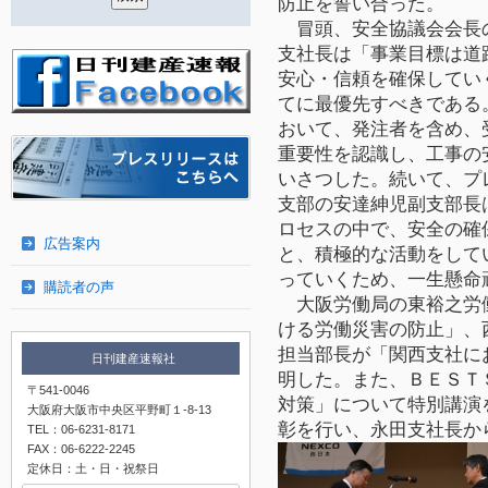
防止を誓い合った。
冒頭、安全協議会会長
支社長は「事業目標は道
安心・信頼を確保してい
てに最優先すべきである
おいて、発注者を含め、
重要性を認識し、工事の
いさつした。続いて、プ
支部の安達紳児副支部長
ロセスの中で、安全の確
広告案内
と、積極的な活動をして
っていくため、一生懸命
購読者の声
大阪労働局の東裕之労
ける労働災害の防止」、
担当部長が「関西支社に
日刊建産速報社
明した。また、ＢＥＳＴ
〒541-0046
対策」について特別講演
大阪府大阪市中央区平野町１-8-13
彰を行い、永田支社長か
TEL：06-6231-8171
FAX：06-6222-2245
定休日：土・日・祝祭日