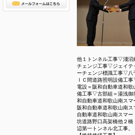
他１トンネル工事▽淺沼
チェンジ工事▽ジェイテ
ーチェンジ標識工事▽八
ＩＣ間道路照明設備工事
電設＝阪和自動車道和歌
備工事▽古部組＝湯浅御
和自動車道和歌山南スマ
阪和自動車道和歌山南ス
自動車道和歌山南スマー
坊道路野口高架橋他２橋
辺第一トンネル北工事。