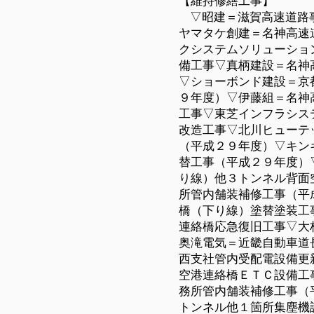
【維持修繕工事】
▽昭建＝滋賀高速道路
ヤマタケ創建＝名神高速
クシステムソリューショ
備工事▽真柄建設＝名神
▽ショーボンド建設＝京
９
年度）▽伊藤組＝名神
工事▽東芝インフラシス
改造工事▽北川ヒューテ
（平成
２９
年度）▽キン
替工事（平成
２９
年度）
り線）他３トンネル背面
所管内舗装補修工事（平
橋（下り線）塗替塗装工
連絡橋応急復旧工事▽大
奥滝電気＝近畿自動車道
西支社管内受配電設備更
空港連絡橋ＥＴＣ設備工
務所管内舗装補修工事（
トンネル他１箇所集塵機