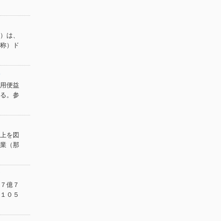
）は、
称）ド
用便益
る。参
上を図
業（那
７億７
１０５