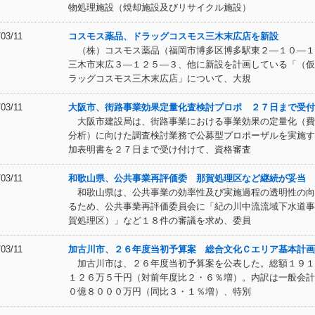
物処理施設（焼却施設及びリサイクル施設）
/03/11
コスモス薬品、ドラッグコスモス三木末広店を新設
（株）コスモス薬品（福岡市博多区博多駅東２―１０―１
三木市末広３―１２５―３、他に新設を計画している「（仮
ラッグコスモス三木末広店」について、大規
/03/11
大阪市、街路事業効果定量化査検討プロポ ２７日まで受付
大阪市建設局は、街路事業における事業効果の定量化（費
分析）に向けた調査検討業務で公募型プロポーザルを実施す
加表明書を２７日まで受け付けて、資格審査
/03/11
和歌山県、公共事業再評価委 那賀処理区など継続が妥当
和歌山県は、公共事業の効率性及び実施過程の透明性の向
るため、公共事業再評価委員会に「紀の川中流流域下水道事
賀処理区）」など１８件の審議を求め、委員
/03/11
加古川市、２６年度当初予算案 総合文化Ｃエリア基本計画
加古川市は、２６年度当初予算案を公表した。総額１９１
１２６万５千円（対前年度比２・６％増）。内訳は一般会計
０億８０００万円（同比３・１％増）、特別