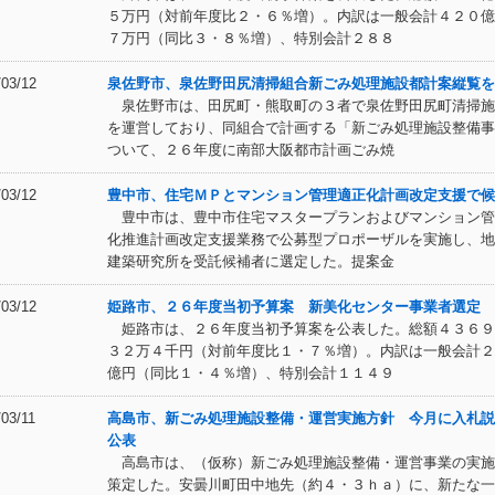
５万円（対前年度比２・６％増）。内訳は一般会計４２０億
７万円（同比３・８％増）、特別会計２８８
/03/12
泉佐野市、泉佐野田尻清掃組合新ごみ処理施設都計案縦覧を
泉佐野市は、田尻町・熊取町の３者で泉佐野田尻町清掃施
を運営しており、同組合で計画する「新ごみ処理施設整備事
ついて、２６年度に南部大阪都市計画ごみ焼
/03/12
豊中市、住宅ＭＰとマンション管理適正化計画改定支援で候
豊中市は、豊中市住宅マスタープランおよびマンション管
化推進計画改定支援業務で公募型プロポーザルを実施し、地
建築研究所を受託候補者に選定した。提案金
/03/12
姫路市、２６年度当初予算案 新美化センター事業者選定
姫路市は、２６年度当初予算案を公表した。総額４３６９
３２万４千円（対前年度比１・７％増）。内訳は一般会計２
億円（同比１・４％増）、特別会計１１４９
/03/11
高島市、新ごみ処理施設整備・運営実施方針 今月に入札説
公表
高島市は、（仮称）新ごみ処理施設整備・運営事業の実施
策定した。安曇川町田中地先（約４・３ｈａ）に、新たな一