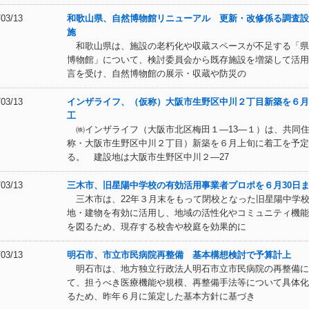
/03/13
和歌山県、自然博物館リニューアル 更新・改修係る調査設
施
和歌山県は、施設の老朽化や収蔵スペースが不足する「県
博物館」について、検討委員会から既存施設を増築して活用
言を受け、自然博物館の展示・収蔵や防災の
/03/13
インザライフ、（仮称）大阪市生野区中川２丁目新築を６月
工
㈱インザライフ（大阪市北区梅田１―13―１）は、共同
称・大阪市生野区中川２丁目）新築を６月上旬に着工を予定
る。 建設地は大阪市生野区中川２―27
/03/13
三木市、旧星陽中学校の有効活用事業者プロポを６月30日
三木市は、22年３月末をもって閉校となった旧星陽中学
地・建物を有効に活用し、地域の活性化やコミュニティ機能
を図るため、現存する校舎や校庭を効果的に
/03/13
明石市、市立市民病院再整備 基本構想検討で予算計上
明石市は、地方独立行政法人明石市立市民病院の再整備に
て、担うべき医療機能や規模、再整備手法等について具体化
るため、昨年６月に策定した基本方針に基づき