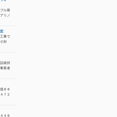
ブル推
アリノ
定
工事で
Ｏ対
設維持
事業者
億８８
４７２
４４８