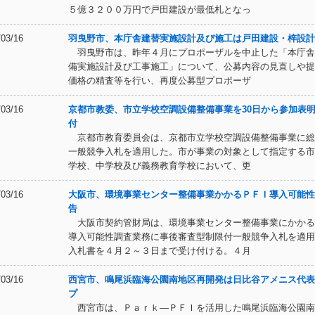
５億３２００万円で戸田建設が最低札となっ
/03/16
羽曳野市、本庁舎建替実施設計及び施工は戸田建設・梓設計
羽曳野市は、昨年４月にプロポーザルを中止した「本庁舎
備実施設計及び工事施工」について、公募内容の見直しや提
価格の精査等を行い、再度公募型プロポーザ
/03/16
京都市教委、市立学校空調設備整備事業を30日から参加表
付
京都市教育委員会は、京都市立学校空調設備整備事業に総
一般競争入札を適用した。市が事業の対象として指定する市
学校、中学校及び義務教育学校において、更
/03/16
大阪市、環境事業センター整備事業かかるＰＦＩ導入可能性
告
大阪市契約管財局は、環境事業センター整備事業にかかる
導入可能性調査業務に事後審査型制限付一般競争入札を適用
入札書を４月２～３日まで受け付ける。４月
/03/16
西宮市、鳴尾浜臨海公園南地区再開発は日比谷アメニス代表
プ
西宮市は、Ｐａｒｋ―ＰＦＩを活用した鳴尾浜臨海公園南