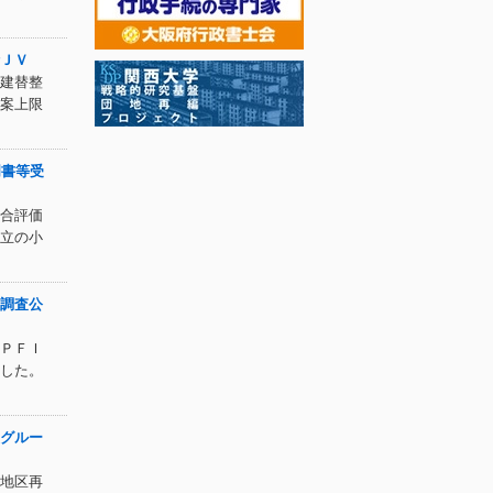
ＪＶ
建替整
案上限
明書等受
合評価
立の小
調査公
ＰＦＩ
した。
グルー
地区再