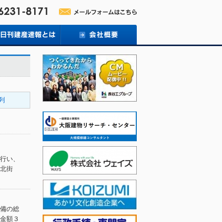
0列
行い、
北街
備の総
金額３