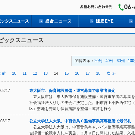
ピックスニュース
閲覧表示：
20列
40列
60列
10
 前
10
11
12
13
14
15
16
17
18
次 ≫
/03/17
東大阪市、保育施設整備・運営募集で事業者決定
東大阪市は、東大阪市保育施設整備・運営事業者の募集を
社会福祉法人ひしの美会に決定した。旧市営上小阪西住宅（
区）敷地を売却し保育施設を整備・運営を行う
/03/17
公立大学法人大阪、中百舌鳥Ｃ整備事業高専整備で最低札
公立大学法人大阪は、中百舌鳥キャンパス整備事業高専整
合評価一般競争入札を実施、３月９日に開札した結果、入札