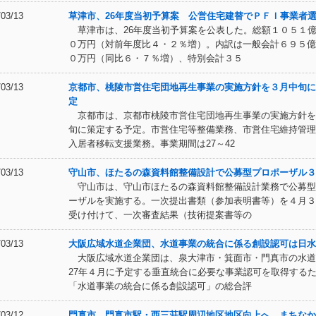
/03/13
草津市、26年度当初予算案 公営住宅建替でＰＦＩ事業者
草津市は、26年度当初予算案を公表した。総額１０５１
０万円（対前年度比４・２％増）。内訳は一般会計６９５億
０万円（同比６・７％増）、特別会計３５
/03/13
京都市、桃陵市営住宅団地再生事業の実施方針を３月中旬に
定
京都市は、京都市桃陵市営住宅団地再生事業の実施方針を
旬に策定する予定。市営住宅等整備業務、市営住宅維持管理
入居者移転支援業務。事業期間は27～42
/03/13
守山市、ほたるの森資料館整備設計で公募型プロポーザル３
守山市は、守山市ほたるの森資料館整備設計業務で公募型
ーザルを実施する。一次提出書類（参加表明書等）を４月３
受け付けて、一次審査結果（技術提案書等の
/03/13
大阪広域水道企業団、水道事業の統合に係る創設認可は日水
大阪広域水道企業団は、泉大津市・箕面市・門真市の水道
27年４月に予定する垂直統合に必要な事業認可を取得する
「水道事業の統合に係る創設認可」の総合評
/03/12
門真市、門真市駅・西三荘駅周辺地区地区向上へ まちなか