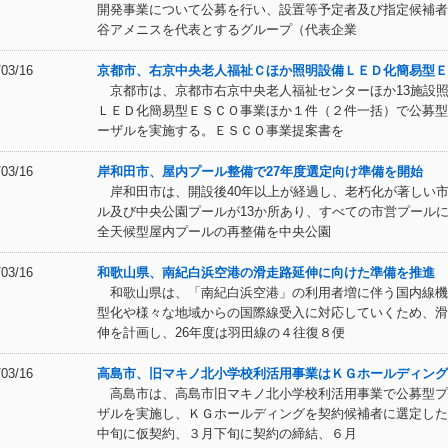
開発事業について公募を行い、設置等予定者及び指定候補者
谷アメニスを代表とするグループ（代表企業
/03/16
京都市、右京中央老人福祉Ｃほか照明設備ＬＥＤ化簡易型Ｅ
京都市は、京都市右京中央老人福祉センターほか13施設
ＬＥＤ化簡易型ＥＳＣＯ事業ほか１件（２件一括）で公募型
ーザルを実施する。ＥＳＣＯ事業提案書を
/03/16
岸和田市、屋内プール整備で27年度選定向け準備を開始
岸和田市は、開設後40年以上が経過し、老朽化が著しい
ル及び中央公園プールが13か所あり、すべての市営プール
全天候型屋内プールの再整備を中央公園
/03/16
和歌山県、南紀白浜空港の滑走路延伸に向けた準備を推進
和歌山県は、「南紀白浜空港」の利用者増に伴う国内線機
型化や様々な地域からの国際線受入に対応していくため、滑
伸を計画し、26年度は羽田線の４往復８便
/03/16
高島市、旧マキノ北小学校利活用事業はＫＧホールディング
高島市は、高島市旧マキノ北小学校利活用事業で公募型プ
ザルを実施し、ＫＧホールディングを契約候補者に選定した
中旬に仮契約、３月下旬に契約の締結、６月