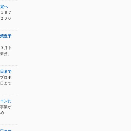
選定へ
億１９７
２００
策定予
３月中
業務、
日まで
プロポ
日まで
コンに
事業が
ため、
ウォー