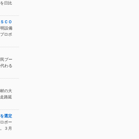
を日比
ＳＣＯ
照明設備
プロポ
市民プー
に代わる
材の大
走路延
を選定
ロポー
。３月