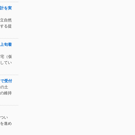
計を実
立自然
する提
上旬着
住宅（仮
してい
まで受付
校の土
の維持
つい
を進め