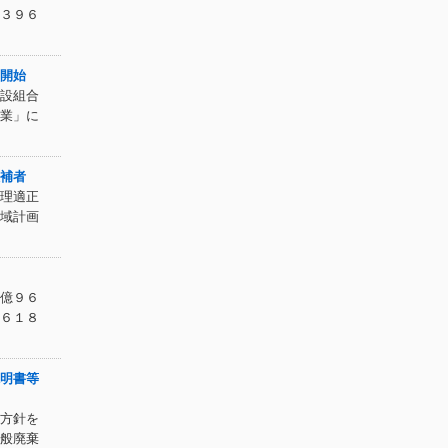
３９６
開始
設組合
業」に
補者
理適正
域計画
億９６
６１８
明書等
方針を
般廃棄