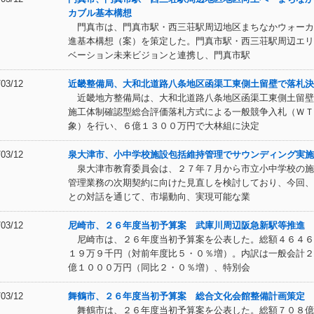
カブル基本構想
門真市は、門真市駅・西三荘駅周辺地区まちなかウォーカ
進基本構想（案）を策定した。門真市駅・西三荘駅周辺エリ
ベーション未来ビジョンと連携し、門真市駅
/03/12
近畿整備局、大和北道路八条地区函渠工東側土留壁で落札決
近畿地方整備局は、大和北道路八条地区函渠工東側土留壁
施工体制確認型総合評価落札方式による一般競争入札（ＷＴ
象）を行い、６億１３００万円で大林組に決定
/03/12
泉大津市、小中学校施設包括維持管理でサウンディング実施
泉大津市教育委員会は、２７年７月から市立小中学校の施
管理業務の次期契約に向けた見直しを検討しており、今回、
との対話を通じて、市場動向、実現可能な業
/03/12
尼崎市、２６年度当初予算案 武庫川周辺阪急新駅等推進
尼崎市は、２６年度当初予算案を公表した。総額４６４６
１９万９千円（対前年度比５・０％増）。内訳は一般会計２
億１０００万円（同比２・０％増）、特別会
/03/12
舞鶴市、２６年度当初予算案 総合文化会館整備計画策定
舞鶴市は、２６年度当初予算案を公表した。総額７０８億