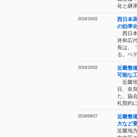
化と継
西日本
2019/10/02
の効率
西日本
井和広
長は、
る。ベ
近畿整
2019/10/02
可能な
近畿地
日、奈
た。協
札契約
近畿整
2019/09/27
大など
近畿地