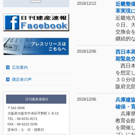
近畿整
2019/12/12
革実現
近畿地
０日、
交換会
継続的
西日本
2019/12/06
期緊急
西日本
広告案内
を想定
３０分
購読者の声
阪府北
兵庫建
2019/12/06
日刊建産速報社
確保・
〒541-0046
兵庫県
大阪府大阪市中央区平野町１-8-13
TEL：06-6231-8171
教育会
FAX：06-6222-2245
を開催
定休日：土・日・祝祭日
プ）に