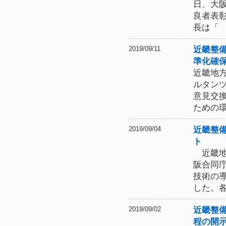
日、大
良者表
長は「
近畿整
2019/09/11
準化確
近畿地
ルタン
意見交
ための
近畿整
2019/09/04
ト
近畿地
阪合同
技術の
した。
近畿整
2019/09/02
程の開