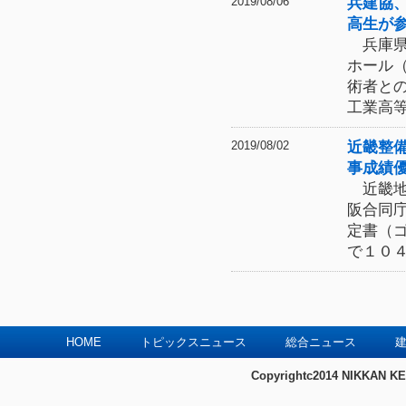
兵建協
2019/08/06
高生が
兵庫県
ホール
術者と
工業高
近畿整
2019/08/02
事成績
近畿地
阪合同
定書（
で１０
HOME
トピックスニュース
総合ニュース
建
Copyrightc2014 NIKKAN KE