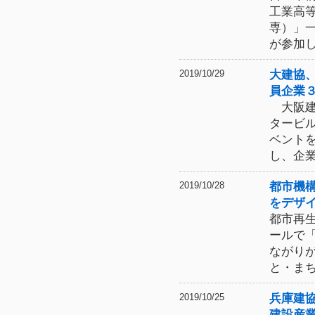
工業高
専）」
が参加
大建協
2019/10/29
員企業
大阪建
タービ
ベント
し、企
都市機
2019/10/28
をデザ
都市再
ールで
ながり
と・ま
兵庫建
2019/10/25
建設産