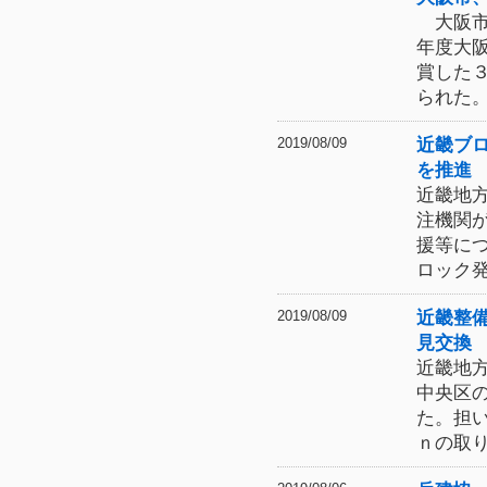
大阪市
年度大
賞した
られた
近畿ブ
2019/08/09
を推進
近畿地
注機関
援等に
ロック
近畿整
2019/08/09
見交換
近畿地
中央区
た。担
ｎの取