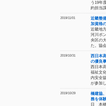
う19
約担当
近畿整
2019/11/01
加資格
近畿地
河川ポ
央区の
た。協
西日本
2019/10/31
の優良
西日本
福祉文
内安全
が参加
橋建協
2019/10/29
務を体
日 本