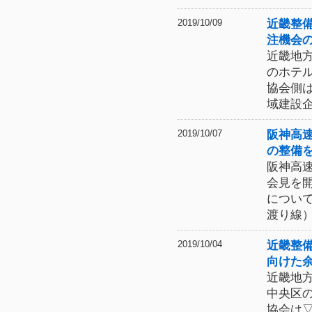
近畿整
2019/10/09
注機会
近畿地
のホテ
協会側
域建設
阪神高
2019/10/07
の整備
阪神高
会見を
につい
渡り線
近畿整
2019/10/04
向けた
近畿地
中央区
協会は