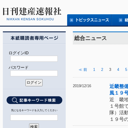
総合ニュース
ログインID
パスワード
≪ 前
1
2
3
4
5
近畿整
2019/12/16
風１９
近 畿
１号館
気になるキーワードを入力してください
隊）活
１９号