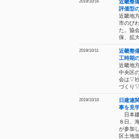
近畿整
2019/10/16
評価型
近畿地
市のび
た。協
保、拡
近畿整
2019/10/11
工時期
近畿地
中央区
会は▽
づくり
日建連
2019/10/10
事を見
日本建
８日、
が参加
区土地