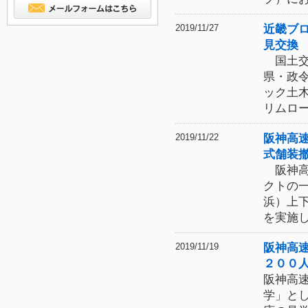
近畿ブ
2019/11/27
見交換
国土交
県・政
ック土
リムロ
阪神高
2019/11/22
式舗装
阪神高
クトの
浜）上
を実施
阪神高
2019/11/19
２００
阪神高
学」と