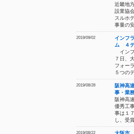
近畿地
設業協
スルホ
事量の
インフ
2019/09/02
ム ４
インフ
７日、
フォー
５つの
阪神高
2019/08/28
事・業
阪神高
優秀工
事は１
し、受
大阪市
2019/08/22