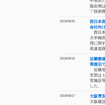
中央区
協会側
▽技術
西日本
2019/09/26
会社向
西日本
大学梅
理に関
高速道
近畿整
2019/09/19
害復旧
近畿地
支部は
管施設
した。
大阪専
2019/09/17
大阪建