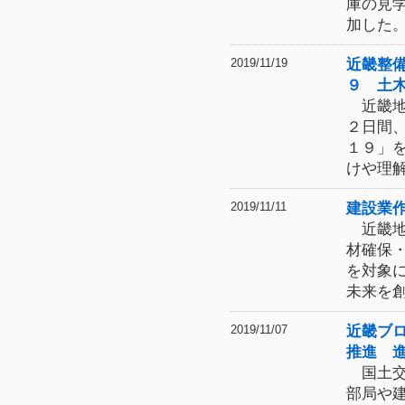
庫の見
加した
近畿整
2019/11/19
９ 土
近畿地
２日間
１９」
けや理
建設業
2019/11/11
近畿地
材確保
を対象
未来を
近畿ブ
2019/11/07
推進 
国土交
部局や