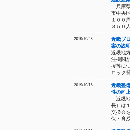
兵庫県
市中央
１００
３５０
近畿ブ
2019/10/23
案の説
近畿地
注機関
援等に
ロック
近畿整
2019/10/18
性の向
近畿地
長）は
交換会
保・育