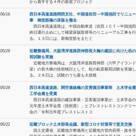
から着手する４件の新規プロジェク
/06/16
西日本高速道路関西支社、中国道吹田～中国池田でリニュー
事 御堂筋橋の床版を撤去
西日本高速道路は、中国自動車道（吹田ＪＣＴ～中国池田
終日通行止めにして橋梁床版取替等のリニューアル工事を行
る。１３日には、新御堂筋をまたぐ
/05/29
近畿整備局、大阪湾岸道路西伸部長大橋の建設に向けた杭の
荷試験を実施
近畿地方整備局は、大阪湾岸道路西伸部（六甲アイランド
栄）の長大橋の技術検討として、杭の鉛直載荷試験を実施し
る。２８日は、試験のうち最も大規模
/05/29
西日本高速道路、関空連絡橋の災害復旧事業等 土木学会賞
工学会賞を受賞
西日本高速道路の建設事業・災害復旧事業が、土木学会の
元年度土木学会賞（技術賞）」とプレストレストコンクリー
会の「令和元年度プレストレストコ
/05/22
近畿ブロック土木部長会議、新型コロナ対策等で意見交換
国土交通省、近畿地方整備局と近畿地方管内府県・政令市