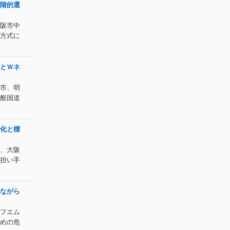
階的選
阪市中
方式に
とＷネ
市、明
般国道
化と標
、大阪
担い手
ながら
フエム
めの危