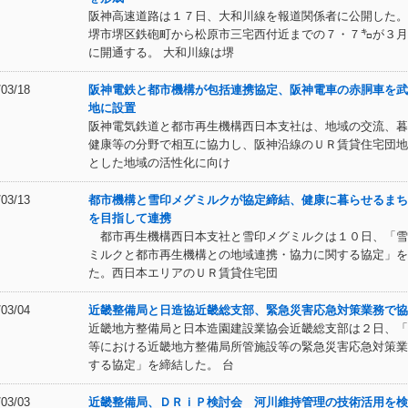
阪神高速道路は１７日、大和川線を報道関係者に公開した。
堺市堺区鉄砲町から松原市三宅西付近までの７・７㌔が３月
に開通する。 大和川線は堺
/03/18
阪神電鉄と都市機構が包括連携協定、阪神電車の赤胴車を武
地に設置
阪神電気鉄道と都市再生機構西日本支社は、地域の交流、暮
健康等の分野で相互に協力し、阪神沿線のＵＲ賃貸住宅団地
とした地域の活性化に向け
/03/13
都市機構と雪印メグミルクが協定締結、健康に暮らせるまち
を目指して連携
都市再生機構西日本支社と雪印メグミルクは１０日、「雪
ミルクと都市再生機構との地域連携・協力に関する協定」を
た。西日本エリアのＵＲ賃貸住宅団
/03/04
近畿整備局と日造協近畿総支部、緊急災害応急対策業務で協
近畿地方整備局と日本造園建設業協会近畿総支部は２日、「
等における近畿地方整備局所管施設等の緊急災害応急対策業
する協定」を締結した。 台
/03/03
近畿整備局、ＤＲｉＰ検討会 河川維持管理の技術活用を検