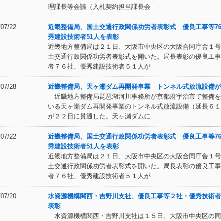
理課長等会議（入札契約担当課長会
/07/22
近畿整備局、国土交通行政関係功労者表彰式 優良工事等7
秀建設技術者51人を表彰
近畿地方整備局は２１日、大阪市中央区の大阪合同庁舎１号
土交通行政関係功労者表彰式を開いた。局長表彰の優良工事
者７６社、優秀建設技術者５１人が
/07/28
近畿整備局、天ヶ瀬ダム再開発事業 トンネル式放流設備が
近畿地方整備局琵琶湖河川事務所が京都府宇治市で整備を
いる天ヶ瀬ダム再開発事業のトンネル式放流設備（延長６１
が２２日に貫通した。天ヶ瀬ダムに
/07/22
近畿整備局、国土交通行政関係功労者表彰式 優良工事等7
秀建設技術者51人を表彰
近畿地方整備局は２１日、大阪市中央区の大阪合同庁舎１号
土交通行政関係功労者表彰式を開いた。局長表彰の優良工事
者７６社、優秀建設技術者５１人が
/07/20
水資源機構関西・吉野川支社、優良工事等２社・優秀技術者
表彰
水資源機構関西・吉野川支社は１５日、大阪市中央区の同