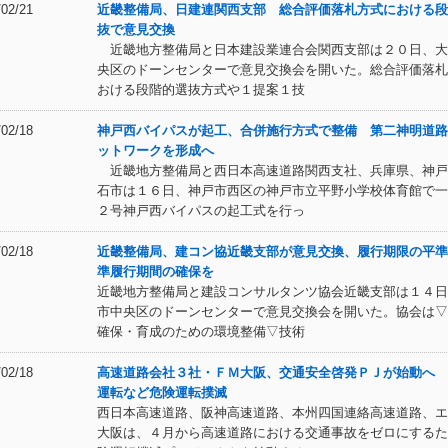
/02/21
近畿整備局、日建連関西支部 総合評価落札方式における段
抜で意見交換
近畿地方整備局と日本建設業連合会関西支部は２０日、大
央区のドーンセンターで意見交換会を開いた。総合評価落札
おける段階的選抜方式や１提案１技
/02/18
神戸西バイパスが起工、合併施行方式で整備 第二神明道路
ットワークを形成へ
近畿地方整備局と西日本高速道路関西支社、兵庫県、神戸
石市は１６日、神戸市西区の神戸市立平野小学校体育館で一
２号神戸西バイパスの起工式を行っ
/02/18
近畿整備局、建コン協近畿支部が意見交換、履行期限の平準
準履行期間の確保を
近畿地方整備局と建設コンサルタンツ協会近畿支部は１４日
市中央区のドーンセンターで意見交換会を開いた。協会は▽
確保・育成のための環境整備▽技術
/02/18
高速道路会社３社・ＦＭ大阪、交通安全啓発ＰＪが始動へ 
運転など危険運転撲滅
西日本高速道路、阪神高速道路、本州四国連絡高速道路、エ
大阪は、４月から高速道路における交通事故をゼロにするた