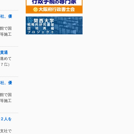
6社、優
館で国
等施工
貫通
進めて
７㍍）
6社、優
館で国
等施工
２人を
支社で