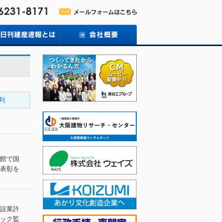
0列
館で国
表彰を
設業許
ック監