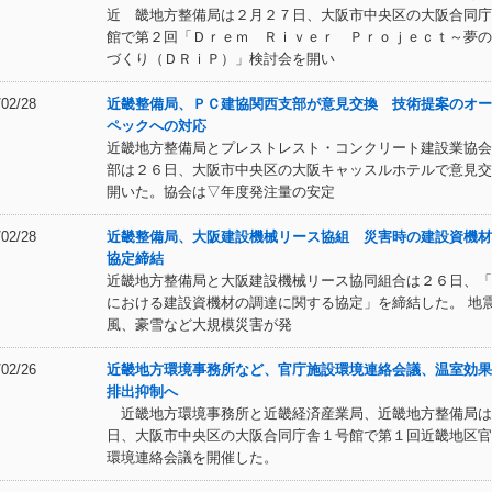
近 畿地方整備局は２月２７日、大阪市中央区の大阪合同庁
館で第２回「Ｄｒｅｍ Ｒｉｖｅｒ Ｐｒｏｊｅｃｔ～夢の
づくり（ＤＲｉＰ）」検討会を開い
/02/28
近畿整備局、ＰＣ建協関西支部が意見交換 技術提案のオー
ペックへの対応
近畿地方整備局とプレストレスト・コンクリート建設業協会
部は２６日、大阪市中央区の大阪キャッスルホテルで意見交
開いた。協会は▽年度発注量の安定
/02/28
近畿整備局、大阪建設機械リース協組 災害時の建設資機材
協定締結
近畿地方整備局と大阪建設機械リース協同組合は２６日、「
における建設資機材の調達に関する協定」を締結した。 地
風、豪雪など大規模災害が発
/02/26
近畿地方環境事務所など、官庁施設環境連絡会議、温室効果
排出抑制へ
近畿地方環境事務所と近畿経済産業局、近畿地方整備局は
日、大阪市中央区の大阪合同庁舎１号館で第１回近畿地区官
環境連絡会議を開催した。