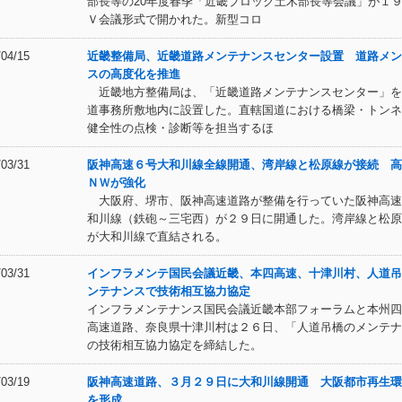
部長等の20年度春季「近畿ブロック土木部長等会議」が１
Ｖ会議形式で開かれた。新型コロ
/04/15
近畿整備局、近畿道路メンテナンスセンター設置 道路メン
スの高度化を推進
近畿地方整備局は、「近畿道路メンテナンスセンター」を
道事務所敷地内に設置した。直轄国道における橋梁・トンネ
健全性の点検・診断等を担当するほ
/03/31
阪神高速６号大和川線全線開通、湾岸線と松原線が接続 高
ＮＷが強化
大阪府、堺市、阪神高速道路が整備を行っていた阪神高速
和川線（鉄砲～三宅西）が２９日に開通した。湾岸線と松原
が大和川線で直結される。
/03/31
インフラメンテ国民会議近畿、本四高速、十津川村、人道吊
ンテナンスで技術相互協力協定
インフラメンテナンス国民会議近畿本部フォーラムと本州四
高速道路、奈良県十津川村は２６日、「人道吊橋のメンテナ
の技術相互協力協定を締結した。
/03/19
阪神高速道路、３月２９日に大和川線開通 大阪都市再生環
を形成