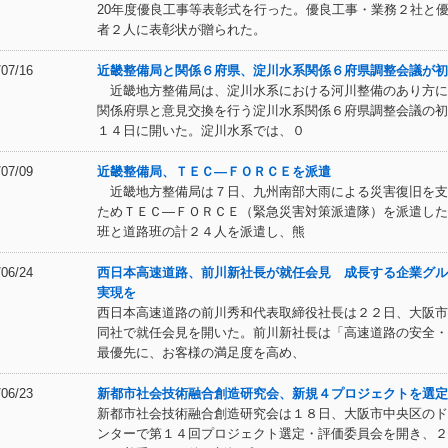
20年度優良工事等表彰式を行った。優良工事・業務２社と
者２人に表彰状が贈られた。
/07/16
近畿整備局と関係６府県、淀川水系関係６府県調整会議が初
近畿地方整備局は、淀川水系における河川整備のあり方に
関係府県と意見交換を行う淀川水系関係６府県調整会議の初
１４日に開いた。淀川水系では、０
/07/09
近畿整備局、ＴＥＣ―ＦＯＲＣＥを派遣
近畿地方整備局は７日、九州南部大雨による災害復旧を支
ためＴＥＣ―ＦＯＲＣＥ（緊急災害対策派遣隊）を派遣した
班と道路班の計２４人を派遣し、熊
/06/24
西日本高速道路、前川新社長が就任会見 成長する企業グル
実現を
西日本高速道路の前川秀和代表取締役社長は２２日、大阪市
同社で就任会見を開いた。前川新社長は「高速道路の安全・
最優先に、お客様の満足度を高め、
/06/23
新都市社会技術融合創造研究会、新規４プロジェクトを選定
新都市社会技術融合創造研究会は１８日、大阪市中央区のド
ンターで第１４回プロジェクト選定・評価委員会を開き、２