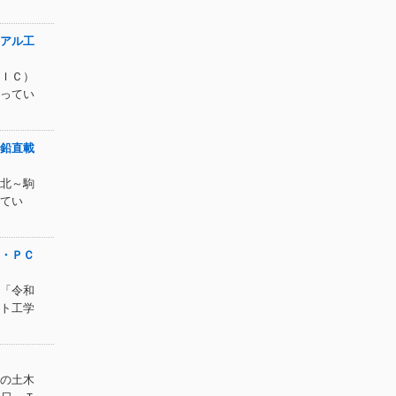
アル工
ＩＣ）
ってい
鉛直載
北～駒
てい
・ＰＣ
「令和
ト工学
の土木