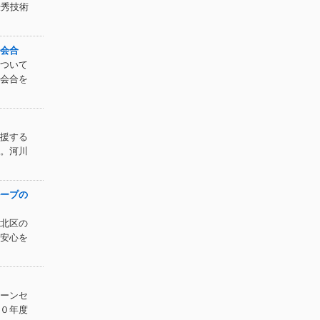
優秀技術
会合
ついて
会合を
援する
。河川
ープの
北区の
安心を
ーンセ
０年度