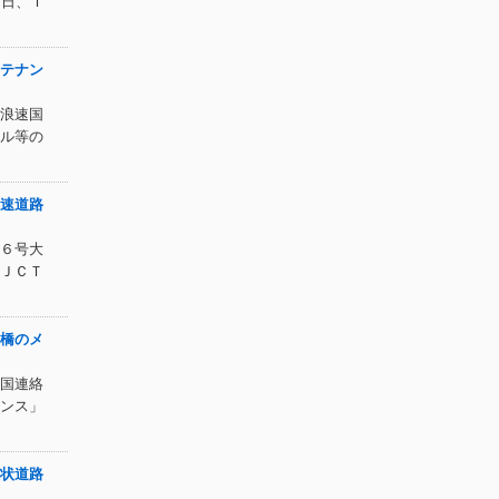
９日、Ｔ
テナン
浪速国
ル等の
速道路
６号大
ＪＣＴ
橋のメ
国連絡
ンス」
状道路