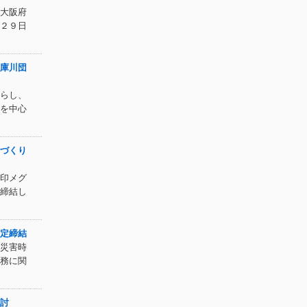
大阪府
２９日
庫川団
らし、
を中心
づくり
印メグ
締結し
定締結
災害時
務に関
討