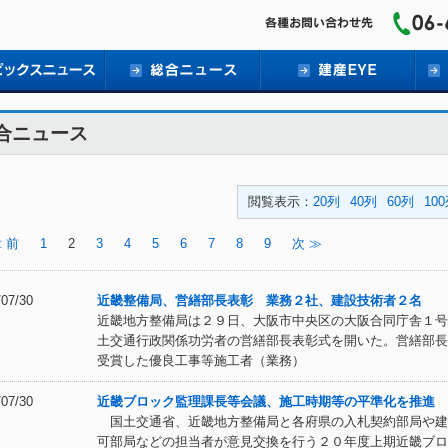
合ニュース
閲覧表示：
20列
40列
60列
10
 前
1
2
3
4
5
6
7
8
9
次 ≫
/07/30
近畿整備局、営繕部長表彰 業務２社、建設技術者２名
近畿地方整備局は２９日、大阪市中央区の大阪合同庁舎１号
土交通行政関係功労者の営繕部長表彰式を開いた。営繕部長
受賞した優良工事等施工者（業務）
/07/30
近畿ブロック監理課長等会議、施工時期等の平準化を推進
国土交通省、近畿地方整備局と各府県の入札契約部局や建
可部局などの担当者が意見交換を行う２０年度上期近畿ブロ