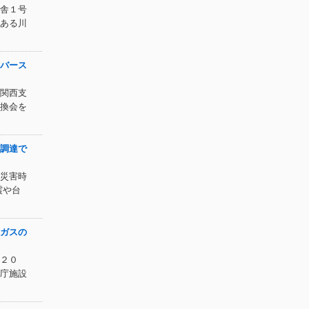
舎１号
ある川
バース
関西支
換会を
調達で
災害時
震や台
ガスの
２０
庁施設